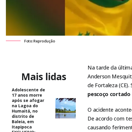
Foto: Reprodução
Na tarde da última
Mais lidas
Anderson Mesquit
de
Fortaleza (CE)
.
Adolescente de
pescoço cortado 
17 anos morre
após se afogar
na Lagoa do
O acidente acontec
Humaitá, no
distrito de
De acordo com tes
Baleia, em
causando ferimen
Itapipoca