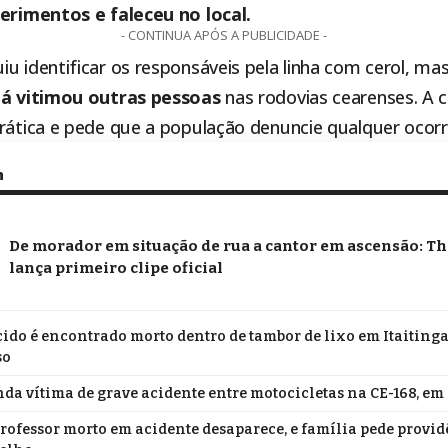
ferimentos e faleceu no local.
- CONTINUA APÓS A PUBLICIDADE -
u identificar os responsáveis pela linha com cerol, ma
já vitimou outras pessoas
nas rodovias cearenses. A 
rática e pede que a população denuncie qualquer ocorr
m
De morador em situação de rua a cantor em ascensão: T
lança primeiro clipe oficial
do é encontrado morto dentro de tambor de lixo em Itaitinga;
so
da vítima de grave acidente entre motocicletas na CE-168, em
professor morto em acidente desaparece, e família pede provi