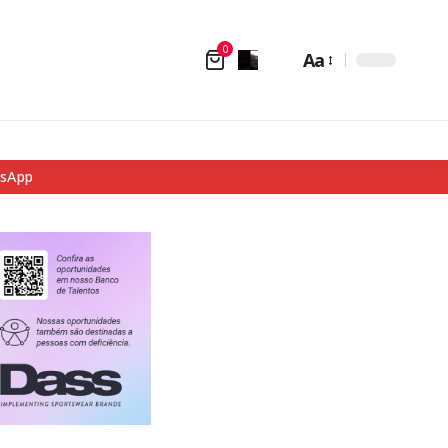
0
Aa
tsApp