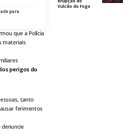
erupção do
Vulcão do Fogo
dade para
rmou que a Polícia
s materiais
miliares
dos perigos do
 pessoas, tanto
causar ferimentos
e denuncie