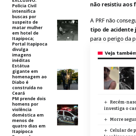
EXCLUSIVO:
não resistiu aos 
Polícia Civil
intensifica
buscas por
A PRF não consegui
suspeito de
matar mulher
tipo de acidente 
em hotel de
para o perigo da p
Itapipoca;
Portal Itapipoca
divulga
Veja també
imagens
inéditas
Estátua
gigante em
homenagem ao
Diabo é
construída no
Ceará
PM prende dois
Recém-nasci
homens por
investiga o ca
violência
doméstica em
Morre segun
menos de
quatro dias em
Celular de 
Itapipoca