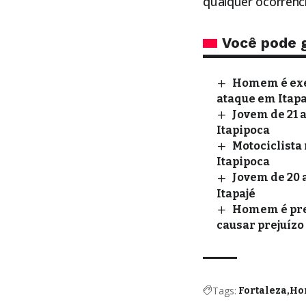
qualquer ocorrênci
Você pode 
Homem é exec
ataque em Itapa
Jovem de 21 
Itapipoca
Motociclista 
Itapipoca
Jovem de 20 
Itapajé
Homem é pres
causar prejuízo
Tags:
Fortaleza
Ho