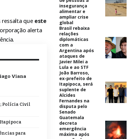
de pessoas à
insegurança
alimentar e
ampliar crise
s ressalta que
este
global
Brasil rebaixa
corporação alerta
relações
ência.
diplomáticas
com a
Argentina após
ataques de
Javier Milei a
Lula e ao STF
João Barroso,
hiago Viana
ex-prefeito de
Itapipoca, será
suplente de
Alcides
Fernandes na
 Polícia Civil
disputa pelo
Senado
Guatemala
 Itapipoca
decreta
emergência
dências para
máxima após