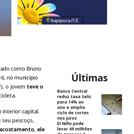
ficado como Bruno
Últimas
6, no município
F), o jovem
teve o
Banco Central
icleta.
reduz taxa Selic
para 14% ao
ano e amplia
interior-capital.
ciclo de cortes
nos juros
 seu pescoço,
El Niño pode
acostamento, ele
levar 49 milhões