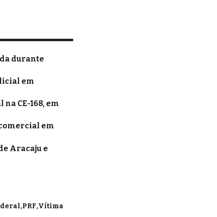
ida durante
licial em
l na CE-168, em
 comercial em
de Aracaju e
ederal
PRF
Vítima