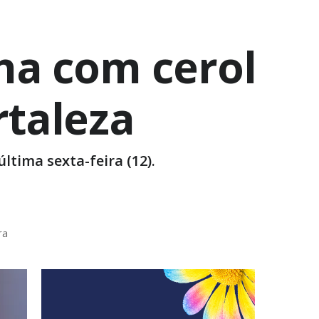
nha com cerol
rtaleza
ltima sexta-feira (12).
ra