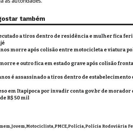
a às autoridades.
gostar também
utado a tiros dentro de residência e mulher fica fer
jé
anos morre após colisão entre motocicleta e viatura po
morre e outro fica em estado grave após colisão fronta
anos é assassinado a tiros dentro de estabelecimento
o em Itapipoca por invadir conta gov.br de morador 
 de R$ 50 mil
mem
Jovem
Motociclista
PMCE
Polícia
Polícia Rodoviária F