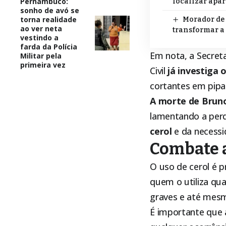
Pernambuco:
localizar apa
sonho de avó se
torna realidade
Morador de 
ao ver neta
transformar a
vestindo a
farda da Polícia
Em nota, a Secreta
Militar pela
primeira vez
Civil
já investiga 
cortantes em pipa
A morte de Bruno
lamentando a per
cerol
e da necessi
Combate a
O uso de cerol é pr
quem o utiliza qu
graves e até mes
É importante que a