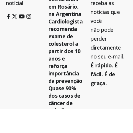
notícia!
receba as
em Rosário,
notícias que
na Argentina
você
Cardiologista
recomenda
não pode
exame de
perder
colesterol a
diretamente
partir dos 10
no seu e-mail.
anos e
É rápido. É
reforça
importância
fácil. É de
da prevenção
graça.
Quase 90%
dos casos de
câncer de
pulmão no
SUS são
diagnosticado
s em estágio