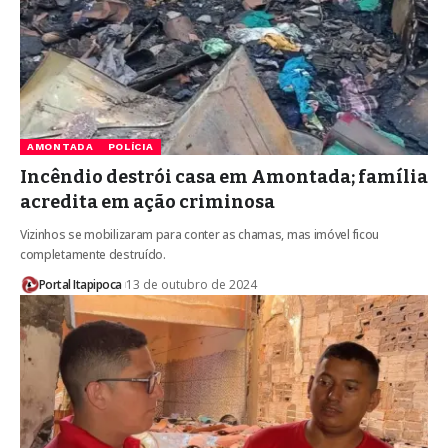
AMONTADA
POLÍCIA
Incêndio destrói casa em Amontada; família
acredita em ação criminosa
Vizinhos se mobilizaram para conter as chamas, mas imóvel ficou
completamente destruído.
Portal Itapipoca
13 de outubro de 2024