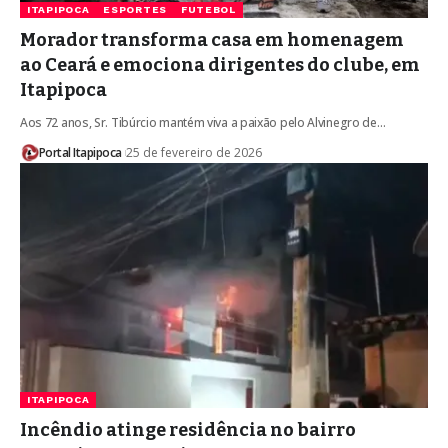
ITAPIPOCA
ESPORTES
FUTEBOL
Morador transforma casa em homenagem
ao Ceará e emociona dirigentes do clube, em
Itapipoca
Aos 72 anos, Sr. Tibúrcio mantém viva a paixão pelo Alvinegro de…
Portal Itapipoca
25 de fevereiro de 2026
ITAPIPOCA
Incêndio atinge residência no bairro