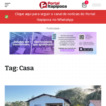
0
Clique aqui para seguir o canal de notícias do Portal
Itapipoca no WhatsApp
- Publicidade -
Tag:
Casa