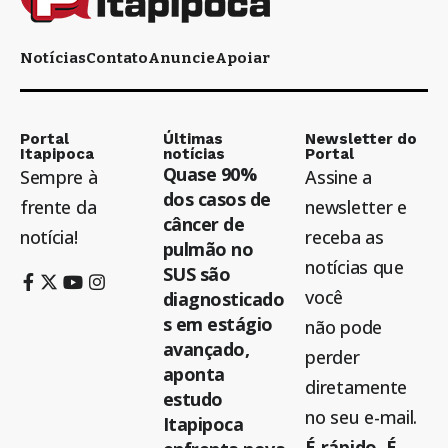
Notícias
Contato
Anuncie
Apoiar
Portal
Últimas
Newsletter do
Itapipoca
notícias
Portal
Quase 90%
Sempre à
Assine a
dos casos de
frente da
newsletter e
câncer de
notícia!
receba as
pulmão no
notícias que
SUS são
você
diagnosticado
s em estágio
não pode
avançado,
perder
aponta
diretamente
estudo
no seu e-mail.
Itapipoca
É rápido. É