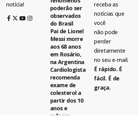
fenômenos
notícia!
receba as
poderão ser
notícias que
observados
você
do Brasil
Pai de Lionel
não pode
Messi morre
perder
aos 68 anos
diretamente
em Rosário,
no seu e-mail.
na Argentina
É rápido. É
Cardiologista
recomenda
fácil. É de
exame de
graça.
colesterol a
partir dos 10
anos e
reforça
importância
da prevenção