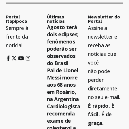
Portal
Últimas
Newsletter do
Itapipoca
notícias
Portal
Agosto terá
Sempre à
Assine a
dois eclipses;
frente da
newsletter e
fenômenos
notícia!
receba as
poderão ser
notícias que
observados
você
do Brasil
Pai de Lionel
não pode
Messi morre
perder
aos 68 anos
diretamente
em Rosário,
no seu e-mail.
na Argentina
É rápido. É
Cardiologista
recomenda
fácil. É de
exame de
graça.
colesterol a