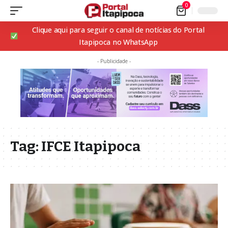
0
Clique aqui para seguir o canal de notícias do Portal
Itapipoca no WhatsApp
- Publicidade -
Tag:
IFCE Itapipoca