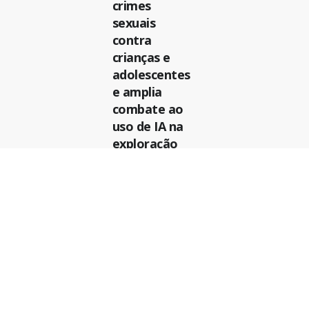
crimes
sexuais
contra
crianças e
adolescentes
e amplia
combate ao
uso de IA na
exploração
infantil
Famílias
brasileiras
perderam R$
62,5 bilhões
com apostas
esportivas,
aponta
levantamento