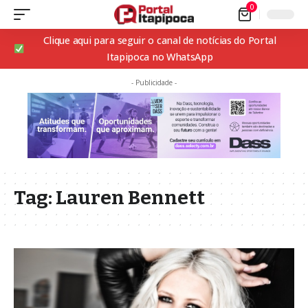
0
Clique aqui para seguir o canal de notícias do Portal
Itapipoca no WhatsApp
- Publicidade -
Tag:
Lauren Bennett