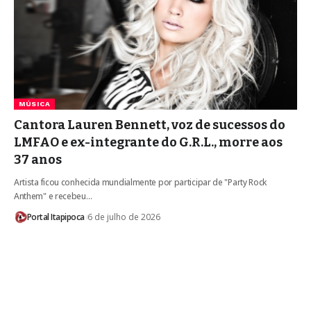
MÚSICA
Cantora Lauren Bennett, voz de sucessos do
LMFAO e ex-integrante do G.R.L., morre aos
37 anos
Artista ficou conhecida mundialmente por participar de "Party Rock
Anthem" e recebeu…
Portal Itapipoca
6 de julho de 2026