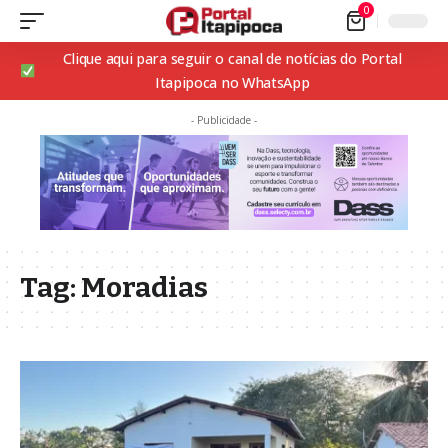
0
Clique aqui para seguir o canal de notícias do Portal
Itapipoca no WhatsApp
- Publicidade -
Tag:
Moradias