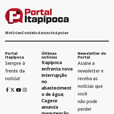
Notícias
Contato
Anuncie
Apoiar
Portal
Últimas
Newsletter do
Itapipoca
notícias
Portal
Itapipoca
Sempre à
Assine a
enfrenta nova
frente da
newsletter e
interrupção
notícia!
receba as
no
notícias que
abasteciment
você
o de água;
Cagece
não pode
anuncia
perder
manutenção