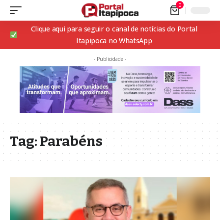
0
Clique aqui para seguir o canal de notícias do Portal
Itapipoca no WhatsApp
- Publicidade -
Tag:
Parabéns