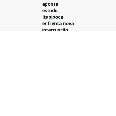
aponta
estudo
Itapipoca
enfrenta nova
interrupção
no
abasteciment
o de água;
Cagece
anuncia
manutenção
emergencial e
serviço da
Enel
© Copyright 2015-2026 Portal Itapipoca.