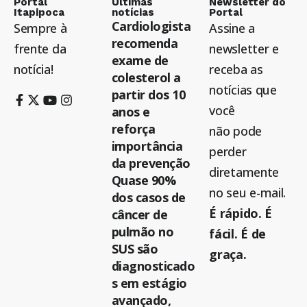
Portal
Últimas
Newsletter do
Itapipoca
notícias
Portal
Cardiologista
Sempre à
Assine a
recomenda
frente da
newsletter e
exame de
notícia!
receba as
colesterol a
notícias que
partir dos 10
você
anos e
reforça
não pode
importância
perder
da prevenção
diretamente
Quase 90%
no seu e-mail.
dos casos de
É rápido. É
câncer de
pulmão no
fácil. É de
SUS são
graça.
diagnosticado
s em estágio
avançado,