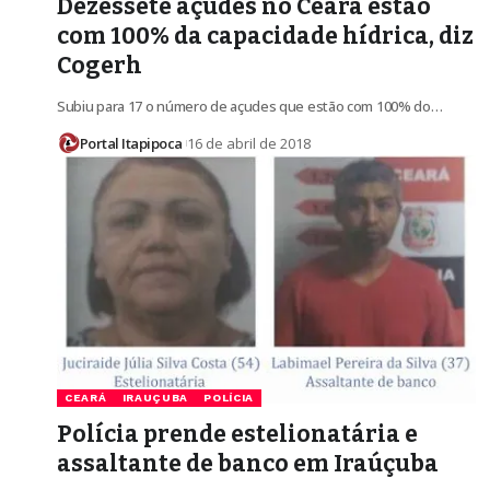
Dezessete açudes no Ceará estão
com 100% da capacidade hídrica, diz
Cogerh
Subiu para 17 o número de açudes que estão com 100% do…
Portal Itapipoca
16 de abril de 2018
CEARÁ
IRAUÇUBA
POLÍCIA
Polícia prende estelionatária e
assaltante de banco em Iraúçuba