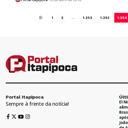
1
2
…
1.252
1.253
1.254
Portal Itapipoca
Últ
El N
Sempre à frente da notícia!
alim
Bras
após
João
de A