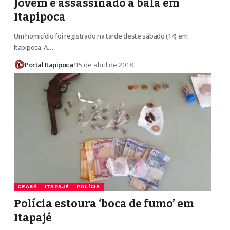
Jovem é assassinado a bala em
Itapipoca
Um homicídio foi registrado na tarde deste sábado (14) em
Itapipoca. A…
Portal Itapipoca
15 de abril de 2018
CEARÁ
ITAPAJÉ
POLÍCIA
Polícia estoura ‘boca de fumo’ em
Itapajé