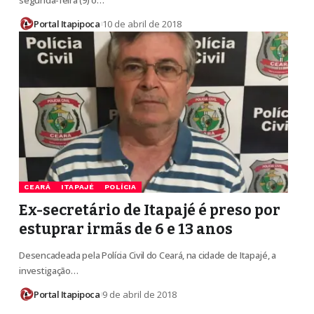
segunda-feira (9) o…
Portal Itapipoca
10 de abril de 2018
CEARÁ
ITAPAJÉ
POLÍCIA
Ex-secretário de Itapajé é preso por
estuprar irmãs de 6 e 13 anos
Desencadeada pela Polícia Civil do Ceará, na cidade de Itapajé, a
investigação…
Portal Itapipoca
9 de abril de 2018