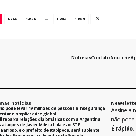
1.255
1.256
…
1.283
1.284
Notícias
Contato
Anuncie
Ap
imas notícias
Newslette
iño pode levar 49 milhões de pessoas à insegurança
Assine a 
entar e ampliar crise global
não pode 
il rebaixa relações diplomáticas com a Argentina
 ataques de Javier Milei a Lula e ao STF
É rápido. 
 Barroso, ex-prefeito de Itapipoca, será suplente
lcides Fernandes na disputa pelo Senado