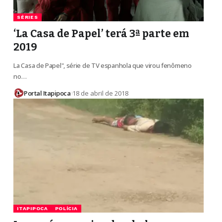
SÉRIES
‘La Casa de Papel’ terá 3ª parte em
2019
La Casa de Papel", série de TV espanhola que virou fenômeno
no…
Portal Itapipoca
18 de abril de 2018
ITAPIPOCA
POLÍCIA