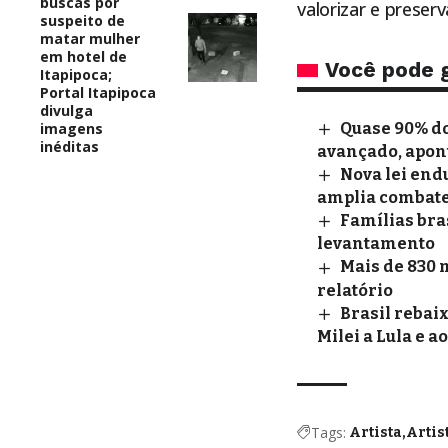
buscas por
valorizar e preserva
suspeito de
matar mulher
em hotel de
Você pode 
Itapipoca;
Portal Itapipoca
divulga
imagens
Quase 90% do
inéditas
avançado, apon
Nova lei end
amplia combate 
Famílias bra
levantamento
Mais de 830 
relatório
Brasil rebai
Milei a Lula e a
Tags:
Artista
Artis