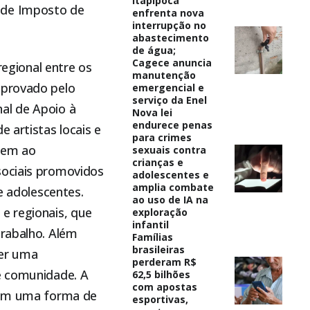
Itapipoca
 de Imposto de
enfrenta nova
interrupção no
abastecimento
de água;
Cagece anuncia
regional entre os
manutenção
aprovado pelo
emergencial e
serviço da Enel
al de Apoio à
Nova lei
endurece penas
 artistas locais e
para crimes
isem ao
sexuais contra
crianças e
sociais promovidos
adolescentes e
amplia combate
e adolescentes.
ao uso de IA na
e regionais, que
exploração
infantil
trabalho. Além
Famílias
brasileiras
cer uma
perderam R$
 e comunidade. A
62,5 bilhões
com apostas
mbém uma forma de
esportivas,