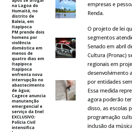
após se afogar
empresas e pessoa
na Lagoa do
Humaitá, no
Renda.
distrito de
Baleia, em
Itapipoca
O projeto de lei q
PM prende dois
segmentos atendid
homens por
violência
Senado em abril d
doméstica em
menos de
Cultura (Pronac) s
quatro dias em
regionais em proje
Itapipoca
Itapipoca
desenvolvimento a
enfrenta nova
interrupção no
por entidades sem 
abastecimento
Essa medida repre
de água;
Cagece anuncia
agora poderão ter 
manutenção
emergencial e
disso, as escolas 
serviço da Enel
programação cultu
EXCLUSIVO:
Polícia Civil
inclusão da músic
intensifica