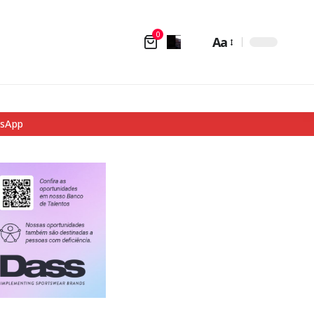
0
Aa
tsApp