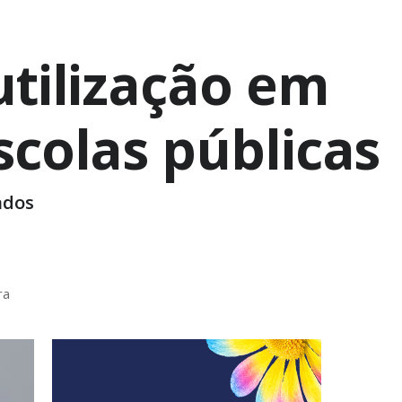
utilização em
scolas públicas
ados
ra