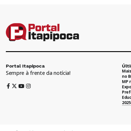
Portal Itapipoca
Últ
Mais
Sempre à frente da notícia!
no B
MP r
Expo
Pref
Educ
2025