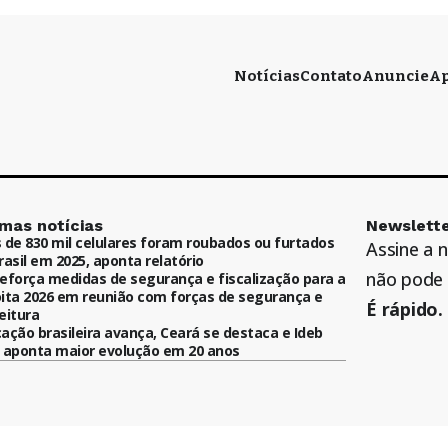
Notícias
Contato
Anuncie
Ap
imas notícias
Newslette
 de 830 mil celulares foram roubados ou furtados
Assine a 
rasil em 2025, aponta relatório
não pode 
eforça medidas de segurança e fiscalização para a
ita 2026 em reunião com forças de segurança e
É rápido. 
eitura
ação brasileira avança, Ceará se destaca e Ideb
 aponta maior evolução em 20 anos