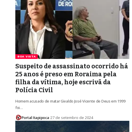
BOA VISTA
Suspeito de assassinato ocorrido há
25 anos é preso em Roraima pela
filha da vítima, hoje escrivã da
Polícia Civil
Homem acusado de matar Givaldo José Vicente de Deus em 1999
foi…
Portal Itapipoca
27 de setembro de 2024