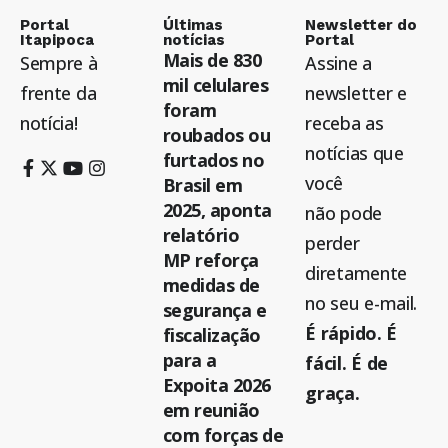
Portal
Últimas
Newsletter do
Itapipoca
notícias
Portal
Mais de 830
Sempre à
Assine a
mil celulares
frente da
newsletter e
foram
notícia!
receba as
roubados ou
notícias que
furtados no
você
Brasil em
2025, aponta
não pode
relatório
perder
MP reforça
diretamente
medidas de
no seu e-mail.
segurança e
É rápido. É
fiscalização
para a
fácil. É de
Expoita 2026
graça.
em reunião
com forças de