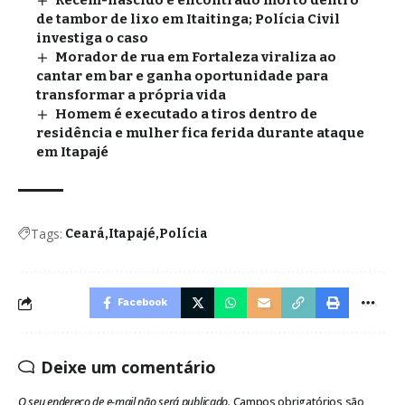
Recém-nascido é encontrado morto dentro
de tambor de lixo em Itaitinga; Polícia Civil
investiga o caso
Morador de rua em Fortaleza viraliza ao
cantar em bar e ganha oportunidade para
transformar a própria vida
Homem é executado a tiros dentro de
residência e mulher fica ferida durante ataque
em Itapajé
Tags:
Ceará
Itapajé
Polícia
Facebook
Deixe um comentário
O seu endereço de e-mail não será publicado.
Campos obrigatórios são