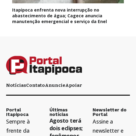
Itapipoca enfrenta nova interrupção no
abastecimento de água; Cagece anuncia
manutenção emergencial e serviço da Enel
Notícias
Contato
Anuncie
Apoiar
Portal
Últimas
Newsletter do
Itapipoca
notícias
Portal
Agosto terá
Sempre à
Assine a
dois eclipses;
frente da
newsletter e
fenômenos