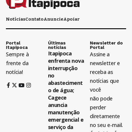
Notícias
Contato
Anuncie
Apoiar
Portal
Últimas
Newsletter do
Itapipoca
notícias
Portal
Itapipoca
Sempre à
Assine a
enfrenta nova
frente da
newsletter e
interrupção
notícia!
receba as
no
notícias que
abasteciment
você
o de água;
Cagece
não pode
anuncia
perder
manutenção
diretamente
emergencial e
no seu e-mail.
serviço da