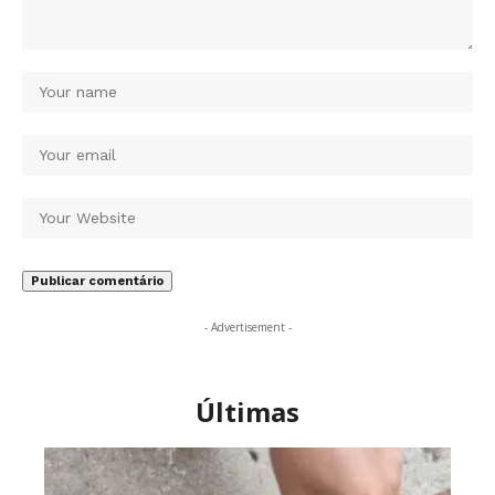
- Advertisement -
Últimas