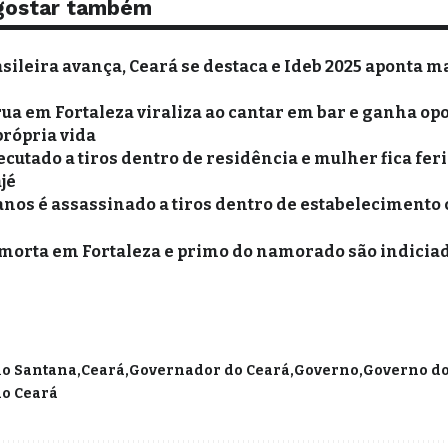
gostar também
sileira avança, Ceará se destaca e Ideb 2025 aponta m
ua em Fortaleza viraliza ao cantar em bar e ganha op
própria vida
utado a tiros dentro de residência e mulher fica fer
jé
anos é assassinado a tiros dentro de estabelecimento
morta em Fortaleza e primo do namorado são indiciado
lo Santana
Ceará
Governador do Ceará
Governo
Governo do
do Ceará