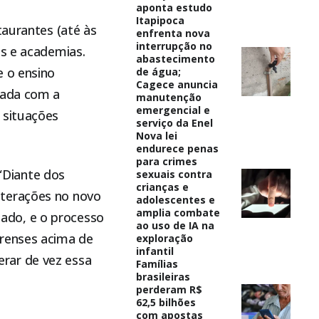
aponta estudo
Itapipoca
taurantes (até às
enfrenta nova
interrupção no
is e academias.
abastecimento
e o ensino
de água;
Cagece anuncia
çada com a
manutenção
emergencial e
 situações
serviço da Enel
Nova lei
endurece penas
para crimes
 “Diante dos
sexuais contra
crianças e
lterações no novo
adolescentes e
amplia combate
ado, e o processo
ao uso de IA na
arenses acima de
exploração
infantil
rar de vez essa
Famílias
brasileiras
perderam R$
62,5 bilhões
com apostas