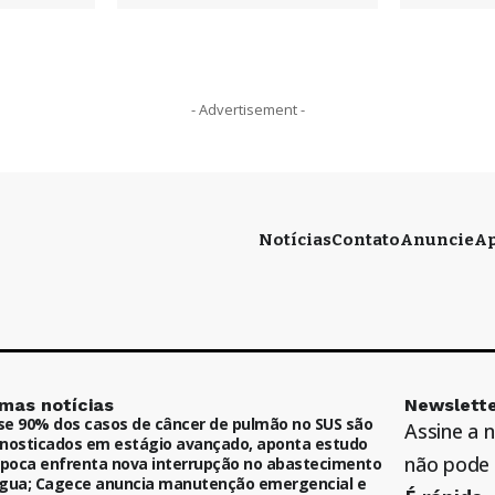
- Advertisement -
Notícias
Contato
Anuncie
Ap
imas notícias
Newslette
e 90% dos casos de câncer de pulmão no SUS são
Assine a 
nosticados em estágio avançado, aponta estudo
não pode 
ipoca enfrenta nova interrupção no abastecimento
gua; Cagece anuncia manutenção emergencial e