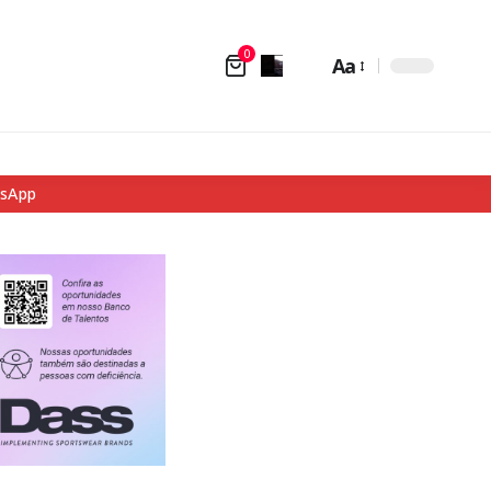
0
Aa
tsApp