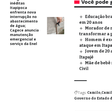
Você pode 
inéditas
Itapipoca
enfrenta nova
interrupção no
Educação bra
abastecimento
em 20 anos
de água;
Morador de r
Cagece anuncia
transformar a 
manutenção
emergencial e
Homem é exec
serviço da Enel
ataque em Itapa
Jovem de 20 
Itapajé
Mãe de bebê 
Civil
Tags:
Camilo
Cami
Governo do Estado 