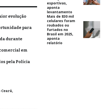
esportivas,
aponta
levantamento
aior evolução
Mais de 830 mil
celulares foram
roubados ou
ortunidade para
furtados no
Brasil em 2025,
aponta
ida durante
relatório
 comercial em
s pela Polícia
 Ceará