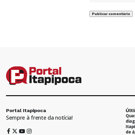
Portal Itapipoca
Últ
Quas
Sempre à frente da notícia!
diag
Itap
de á