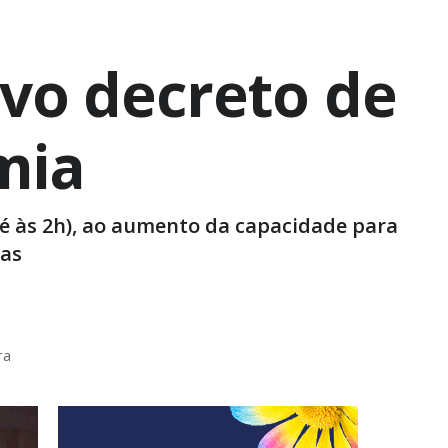
vo decreto de
mia
té às 2h), ao aumento da capacidade para
ias
ra