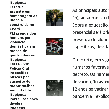
Itapipoca
Estátua
As principais auto
gigante em
homenagem ao
2h), ao aumento da
Diabo é
Sobre a educação,
construída no
Ceará
presencial será p
PM prende dois
homens por
presença do aluno
violência
específicas, devi
doméstica em
menos de
quatro dias em
O decreto, em vigor
Itapipoca
EXCLUSIVO:
números favorávei
Polícia Civil
intensifica
decreto. Os númer
buscas por
de vacinação avan
suspeito de
matar mulher
12 anos se vacina
em hotel de
Itapipoca;
pandemia”, explic
Portal Itapipoca
divulga
imagens