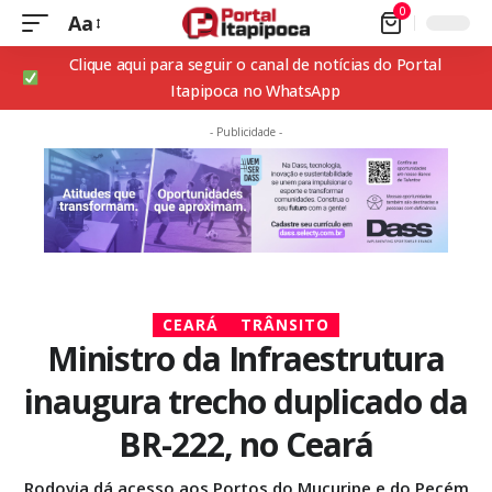
0
Aa
Clique aqui para seguir o canal de notícias do Portal
Itapipoca no WhatsApp
- Publicidade -
CEARÁ
TRÂNSITO
Ministro da Infraestrutura
inaugura trecho duplicado da
BR-222, no Ceará
Rodovia dá acesso aos Portos do Mucuripe e do Pecém