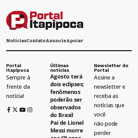
Notícias
Contato
Anuncie
Apoiar
Portal
Últimas
Newsletter do
Itapipoca
notícias
Portal
Agosto terá
Sempre à
Assine a
dois eclipses;
frente da
newsletter e
fenômenos
notícia!
receba as
poderão ser
notícias que
observados
você
do Brasil
Pai de Lionel
não pode
Messi morre
perder