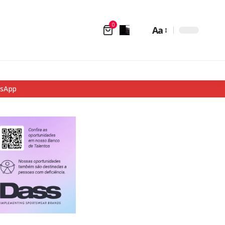
0
Aa
tsApp