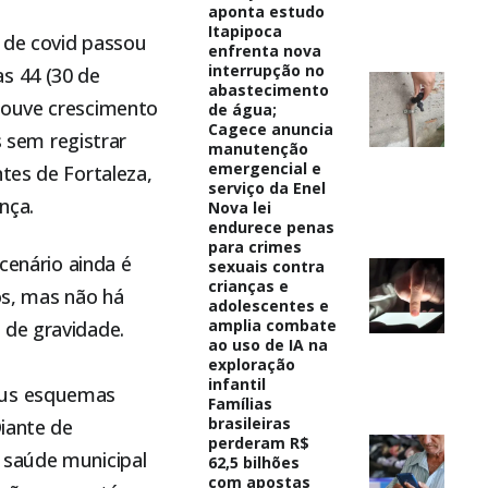
aponta estudo
Itapipoca
 de covid passou
enfrenta nova
interrupção no
s 44 (30 de
abastecimento
houve crescimento
de água;
Cagece anuncia
s sem registrar
manutenção
emergencial e
tes de Fortaleza,
serviço da Enel
nça.
Nova lei
endurece penas
para crimes
cenário ainda é
sexuais contra
crianças e
s, mas não há
adolescentes e
amplia combate
 de gravidade.
ao uso de IA na
exploração
infantil
seus esquemas
Famílias
brasileiras
Diante de
perderam R$
 saúde municipal
62,5 bilhões
com apostas