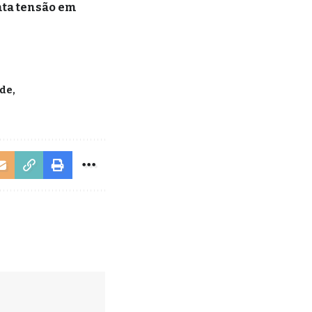
nta tensão em
de