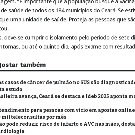
estagem. “É importante que a população busque a vacin
de saúde de todos os 184 municípios do Ceará. Se esti
sque uma unidade de saúde. Proteja as pessoas que sã
tou.
, deve-se cumprir o isolamento pelo período de sete di
sintomas, ou até o quinto dia, após exame com resultad
gostar também
s casos de câncer de pulmão no SUS são diagnosticad
ta estudo
sileira avança, Ceará se destaca e Ideb 2025 aponta m
tendimento para pessoas com vício em apostas online 
0 mil teleconsultas por mês
pode reduzir risco de infarto e AVC nas mães, dest
ardiologia