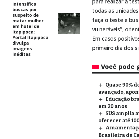
para realizar a t
intensifica
buscas por
todas as unidades 
suspeito de
faça o teste e bu
matar mulher
em hotel de
vulneráveis”, orien
Itapipoca;
Portal Itapipoca
Em casos positivos
divulga
primeiro dia dos 
imagens
inéditas
Você pode 
Quase 90% do
avançado, apon
Educação bra
em 20 anos
SUS amplia a
oferecer até 10
Amamentação 
Brasileira de C