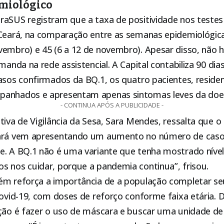
emiológico
raSUS registram que a taxa de positividade nos testes
 Ceará, na comparação entre as semanas epidemiológica
vembro) e 45 (6 a 12 de novembro). Apesar disso, não 
emanda na rede assistencial. A Capital contabiliza 90 dia
asos confirmados da BQ.1, os quatro pacientes, residen
panhados e apresentam apenas sintomas leves da doe
- CONTINUA APÓS A PUBLICIDADE -
tiva de Vigilância da Sesa, Sara Mendes, ressalta que o 
eará vem apresentando um aumento no número de caso
e. A BQ.1 não é uma variante que tenha mostrado nível
s nos cuidar, porque a pandemia continua”, frisou.
ém reforça a importância de a população completar 
covid-19, com doses de reforço conforme faixa etária. 
ação é fazer o uso de máscara e buscar uma unidade de