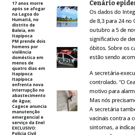
Cenário epid
17 anos morre
após se afogar
Os dados do Integ
na Lagoa do
Humaitá, no
de 8,3 para 24 no
distrito de
outubro a 5 de no
Baleia, em
Itapipoca
significativo de d
PM prende dois
homens por
óbitos. Sobre os c
violência
estão sendo acom
doméstica em
menos de
quatro dias em
A secretária-execu
Itapipoca
Itapipoca
controlado. “O C
enfrenta nova
interrupção no
motivo para alarm
abastecimento
Mas nós precisamo
de água;
Cagece anuncia
A secretária tamb
manutenção
emergencial e
vacinais contra a 
serviço da Enel
sintomas, a indic
EXCLUSIVO:
Polícia Civil