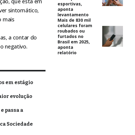
ação, que está em
esportivas,
aponta
ver sintomático,
levantamento
o mais
Mais de 830 mil
celulares foram
roubados ou
furtados no
as, a contar do
Brasil em 2025,
o negativo.
aponta
relatório
os em estágio
aior evolução
e passa a
aca Sociedade