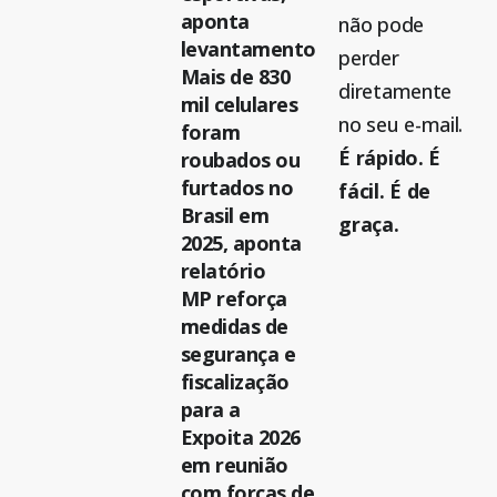
aponta
não pode
levantamento
perder
Mais de 830
diretamente
mil celulares
no seu e-mail.
foram
É rápido. É
roubados ou
furtados no
fácil. É de
Brasil em
graça.
2025, aponta
relatório
MP reforça
medidas de
segurança e
fiscalização
para a
Expoita 2026
em reunião
com forças de