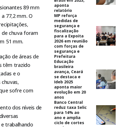
Brasil em 2025,
aponta
essionantes 89 mm
relatório
u a 77,2 mm. O
MP reforça
medidas de
ecipitações,
segurança e
fiscalização
s de chuva foram
para a Expoita
com 51 mm.
2026 em reunião
com forças de
segurança e
ação de áreas de
Prefeitura
Educação
s têm trazido
brasileira
avança, Ceará
gadas e o
se destaca e
s chuvas,
Ideb 2025
aponta maior
, que sofre com
evolução em 20
anos
Banco Central
ento dos níveis de
reduz taxa Selic
para 14% ao
diversas
ano e amplia
ciclo de cortes
 e trabalhando