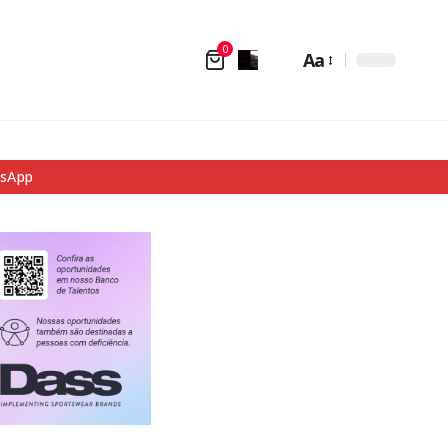
0
Aa
tsApp