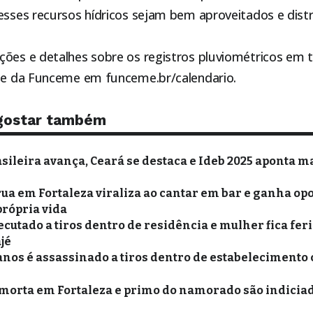
 esses recursos hídricos sejam bem aproveitados e dist
ções e detalhes sobre os registros pluviométricos em 
ite da Funceme em funceme.br/calendario.
gostar também
sileira avança, Ceará se destaca e Ideb 2025 aponta m
ua em Fortaleza viraliza ao cantar em bar e ganha op
própria vida
utado a tiros dentro de residência e mulher fica fer
jé
anos é assassinado a tiros dentro de estabelecimento
morta em Fortaleza e primo do namorado são indiciado