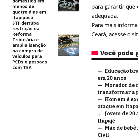
doméstica em
para garantir que
menos de
quatro dias em
adequada.
Itapipoca
STF derruba
Para mais informa
restrição da
Ceará
, acesse o s
Reforma
Tributária e
amplia isenção
na compra de
Você pode 
veículos para
PCDs e pessoas
com TEA
Educação bra
em 20 anos
Morador de r
transformar a 
Homem é exec
ataque em Itapa
Jovem de 20 
Itapajé
Mãe de bebê 
Civil