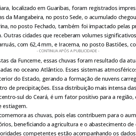
ara, localizado em Guaribas, foram registrados impr
as da Mangabeira, no posto Sede, o acumulado chego
rina, no posto Fechado, também foi impactado pelas pr
. Outras cidades que receberam volumes significativo
rruás, com 62,4 mm, e Iracema, no posto Bastiões, 
- CONTINUA APÓS A PUBLICIDADE -
stas da Funceme, essas chuvas foram resultado da atu
inadas no oceano Atlântico. Esses sistemas atmosférico
terior do Estado, gerando a formação de nuvens carre
ro de precipitações. Essa distribuição mais intensa da
entro-sul do Ceará, é um fator positivo para a região
e estiagem.
 comemora as chuvas, pois elas contribuem para o aum
rios, beneficiando a agricultura e o abastecimento de 
utoridades competentes estão acompanhando os dados