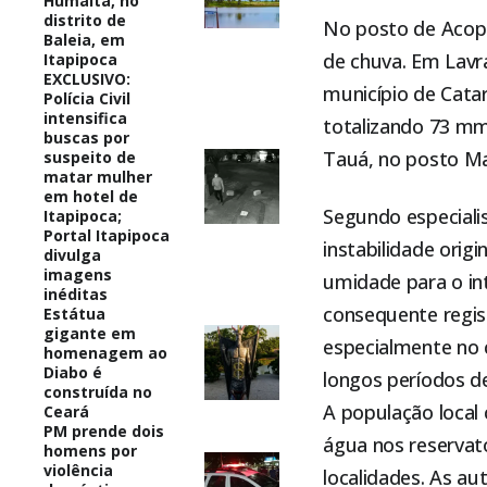
Humaitá, no
distrito de
No posto de Acopi
Baleia, em
de chuva. Em Lavr
Itapipoca
EXCLUSIVO:
município de Cata
Polícia Civil
intensifica
totalizando 73 mm
buscas por
Tauá, no posto Ma
suspeito de
matar mulher
em hotel de
Segundo especiali
Itapipoca;
Portal Itapipoca
instabilidade orig
divulga
imagens
umidade para o in
inéditas
consequente regist
Estátua
gigante em
especialmente no c
homenagem ao
Diabo é
longos períodos d
construída no
A população local
Ceará
PM prende dois
água nos reservató
homens por
violência
localidades. As a