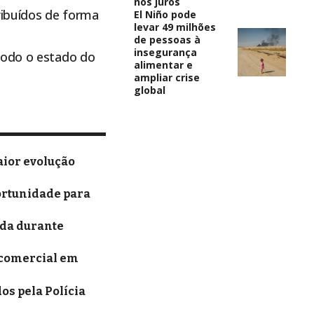
nos juros
ribuídos de forma
El Niño pode
levar 49 milhões
de pessoas à
insegurança
todo o estado do
alimentar e
ampliar crise
global
aior evolução
ortunidade para
ida durante
 comercial em
s pela Polícia