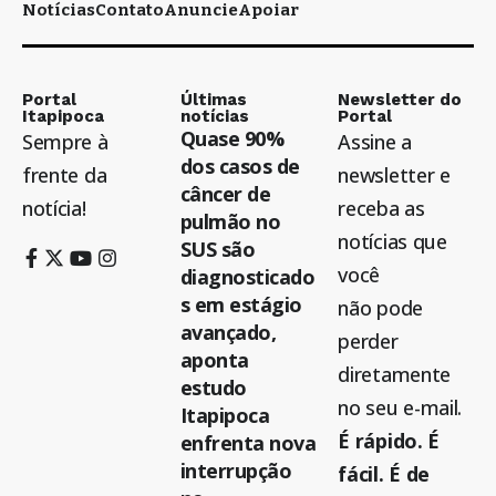
Notícias
Contato
Anuncie
Apoiar
Portal
Últimas
Newsletter do
Itapipoca
notícias
Portal
Quase 90%
Sempre à
Assine a
dos casos de
frente da
newsletter e
câncer de
notícia!
receba as
pulmão no
notícias que
SUS são
você
diagnosticado
s em estágio
não pode
avançado,
perder
aponta
diretamente
estudo
no seu e-mail.
Itapipoca
É rápido. É
enfrenta nova
interrupção
fácil. É de