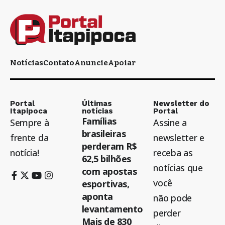
Notícias
Contato
Anuncie
Apoiar
Portal
Últimas
Newsletter do
Itapipoca
notícias
Portal
Famílias
Sempre à
Assine a
brasileiras
frente da
newsletter e
perderam R$
notícia!
receba as
62,5 bilhões
notícias que
com apostas
você
esportivas,
aponta
não pode
levantamento
perder
Mais de 830