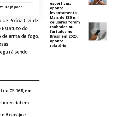
esportivas,
em Itapipoca
aponta
levantamento
Mais de 830 mil
e Polícia Civil de
celulares foram
roubados ou
o Estatuto do
furtados no
o de arma de fogo,
Brasil em 2025,
aponta
osas.
relatório
seguirá sendo
l na CE-168, em
 comercial em
de Aracaju e