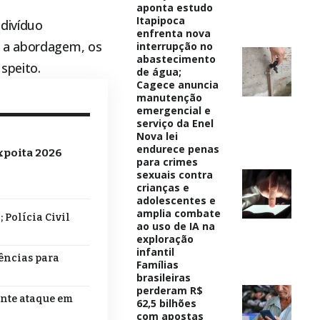
aponta estudo
Itapipoca
ndivíduo
enfrenta nova
e a abordagem, os
interrupção no
abastecimento
speito.
de água;
Cagece anuncia
manutenção
emergencial e
serviço da Enel
Nova lei
endurece penas
xpoita 2026
para crimes
sexuais contra
crianças e
adolescentes e
amplia combate
 Polícia Civil
ao uso de IA na
exploração
infantil
dências para
Famílias
brasileiras
perderam R$
ante ataque em
62,5 bilhões
com apostas