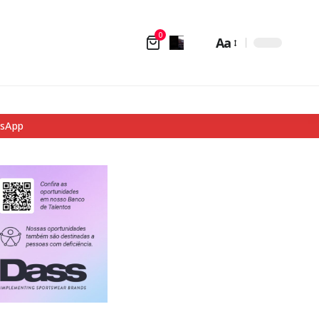
0
Aa
tsApp