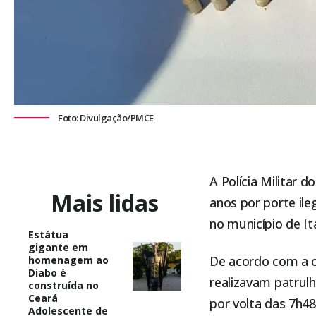
Foto: Divulgação/PMCE
A Polícia Militar
Mais lidas
anos por porte ile
no município de
It
Estátua
gigante em
De acordo com a c
homenagem ao
Diabo é
realizavam patrul
construída no
Ceará
por volta das 7h48
Adolescente de