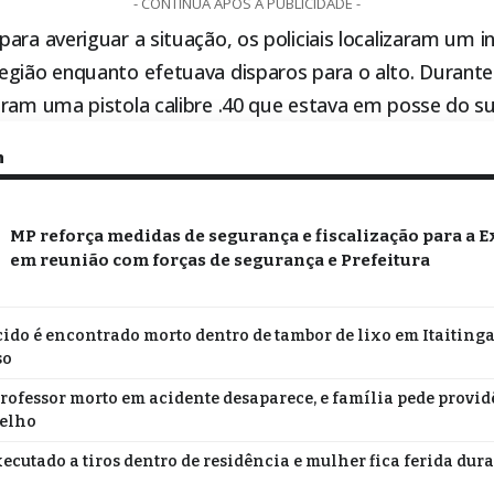
- CONTINUA APÓS A PUBLICIDADE -
ara averiguar a situação, os policiais localizaram um i
egião enquanto efetuava disparos para o alto. Durant
eram uma pistola calibre .40 que estava em posse do su
m
MP reforça medidas de segurança e fiscalização para a E
em reunião com forças de segurança e Prefeitura
do é encontrado morto dentro de tambor de lixo em Itaitinga;
so
professor morto em acidente desaparece, e família pede provi
relho
cutado a tiros dentro de residência e mulher fica ferida dur