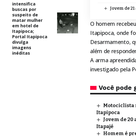
intensifica
Jovem de 21
buscas por
suspeito de
matar mulher
O homem recebeu vo
em hotel de
Itapipoca;
Itapipoca
, onde f
Portal Itapipoca
Desarmamento, que
divulga
imagens
além de responder 
inéditas
A arma apreendida
investigado pela Pol
Você pode 
Motociclista 
Itapipoca
Jovem de 20 
Itapajé
Homem é pres