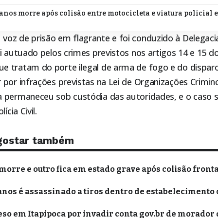
 anos morre após colisão entre motocicleta e viatura policial 
z de prisão em flagrante e foi conduzido à Delegacia d
oi autuado pelos crimes previstos nos artigos 14 e 15 d
 tratam do porte ilegal de arma de fogo e do dispar
por infrações previstas na Lei de Organizações Crimin
 permaneceu sob custódia das autoridades, e o caso 
ícia Civil.
gostar também
morre e outro fica em estado grave após colisão fronta
anos é assassinado a tiros dentro de estabelecimento
o em Itapipoca por invadir conta gov.br de morador 