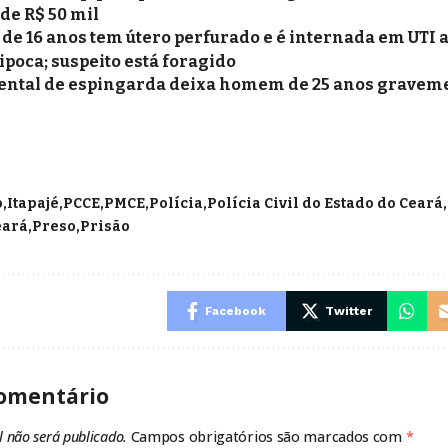
 de R$ 50 mil
de 16 anos tem útero perfurado e é internada em UTI a
ipoca; suspeito está foragido
ental de espingarda deixa homem de 25 anos gravem
o
Itapajé
PCCE
PMCE
Polícia
Polícia Civil do Estado do Ceará
eará
Preso
Prisão
Facebook
Twitter
omentário
l não será publicado.
Campos obrigatórios são marcados com
*