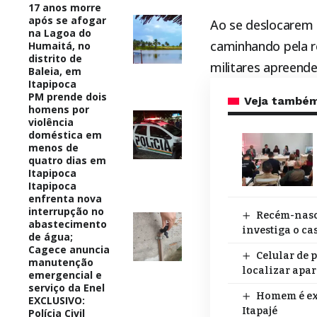
17 anos morre
após se afogar
Ao se deslocarem p
na Lagoa do
caminhando pela r
Humaitá, no
distrito de
militares apreend
Baleia, em
Itapipoca
PM prende dois
Veja també
homens por
violência
doméstica em
menos de
quatro dias em
Itapipoca
Itapipoca
enfrenta nova
interrupção no
Recém-nasci
abastecimento
investiga o ca
de água;
Cagece anuncia
Celular de 
manutenção
localizar apa
emergencial e
serviço da Enel
Homem é exe
EXCLUSIVO:
Itapajé
Polícia Civil