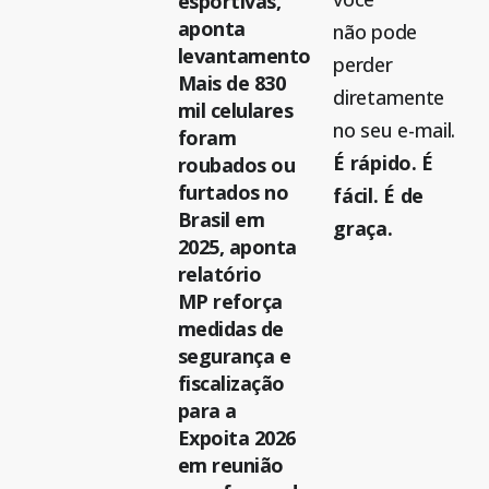
esportivas,
aponta
não pode
levantamento
perder
Mais de 830
diretamente
mil celulares
no seu e-mail.
foram
É rápido. É
roubados ou
furtados no
fácil. É de
Brasil em
graça.
2025, aponta
relatório
MP reforça
medidas de
segurança e
fiscalização
para a
Expoita 2026
em reunião