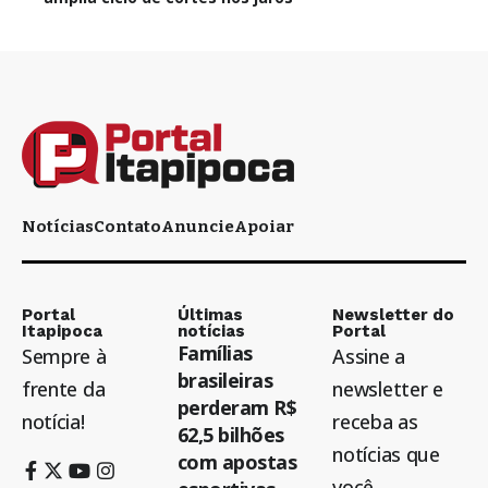
Notícias
Contato
Anuncie
Apoiar
Portal
Últimas
Newsletter do
Itapipoca
notícias
Portal
Famílias
Sempre à
Assine a
brasileiras
frente da
newsletter e
perderam R$
notícia!
receba as
62,5 bilhões
notícias que
com apostas
você