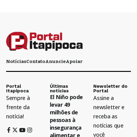
Notícias
Contato
Anuncie
Apoiar
Portal
Últimas
Newsletter do
Itapipoca
notícias
Portal
El Niño pode
Sempre à
Assine a
levar 49
frente da
newsletter e
milhões de
notícia!
receba as
pessoas à
notícias que
insegurança
você
alimentar e