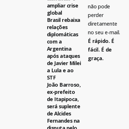
ampliar crise
não pode
global
perder
Brasil rebaixa
diretamente
relações
no seu e-mail.
diplomáticas
É rápido. É
com a
Argentina
fácil. É de
após ataques
graça.
de Javier Milei
a Lula e ao
STF
João Barroso,
ex-prefeito
de Itapipoca,
será suplente
de Alcides
Fernandes na
disputa pelo