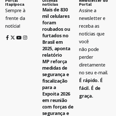
Portal
Últimas
Newsletter do
Itapipoca
notícias
Portal
Mais de 830
Sempre à
Assine a
mil celulares
frente da
newsletter e
foram
notícia!
receba as
roubados ou
notícias que
furtados no
você
Brasil em
2025, aponta
não pode
relatório
perder
MP reforça
diretamente
medidas de
no seu e-mail.
segurança e
É rápido. É
fiscalização
para a
fácil. É de
Expoita 2026
graça.
em reunião
com forças de
segurança e