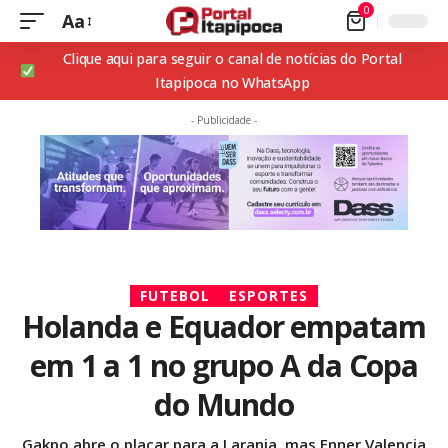
0
Aa
Clique aqui para seguir o canal de notícias do Portal
Itapipoca no WhatsApp
- Publicidade -
FUTEBOL
ESPORTES
Holanda e Equador empatam
em 1 a 1 no grupo A da Copa
do Mundo
Gakpo abre o placar para a Laranja, mas Enner Valencia