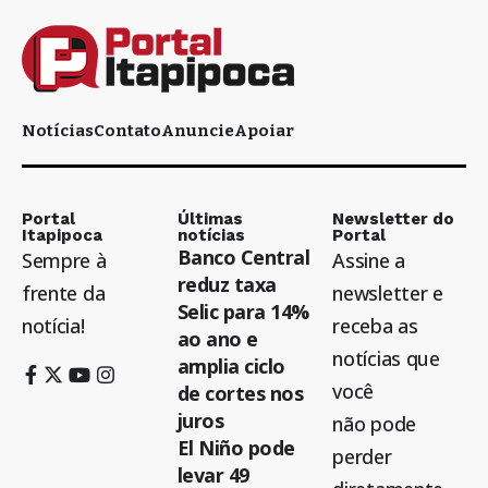
Notícias
Contato
Anuncie
Apoiar
Portal
Últimas
Newsletter do
Itapipoca
notícias
Portal
Banco Central
Sempre à
Assine a
reduz taxa
frente da
newsletter e
Selic para 14%
notícia!
receba as
ao ano e
notícias que
amplia ciclo
você
de cortes nos
juros
não pode
El Niño pode
perder
levar 49