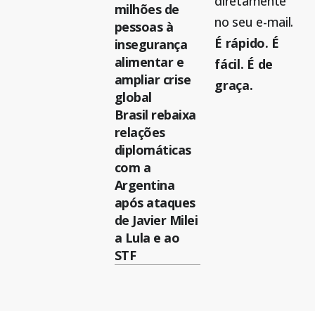
diretamente
milhões de
no seu e-mail.
pessoas à
É rápido. É
insegurança
alimentar e
fácil. É de
ampliar crise
graça.
global
Brasil rebaixa
relações
diplomáticas
com a
Argentina
após ataques
de Javier Milei
a Lula e ao
STF