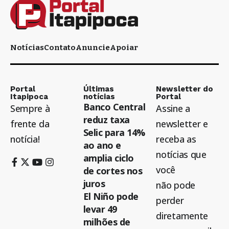
Notícias
Contato
Anuncie
Apoiar
Portal
Últimas
Newsletter do
Itapipoca
notícias
Portal
Banco Central
Sempre à
Assine a
reduz taxa
frente da
newsletter e
Selic para 14%
notícia!
receba as
ao ano e
notícias que
amplia ciclo
você
de cortes nos
juros
não pode
El Niño pode
perder
levar 49
diretamente
milhões de