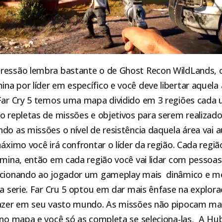
gressão lembra bastante o de Ghost Recon WildLands,
a por líder em específico e você deve libertar aquela
 Far Cry 5 temos uma mapa dividido em 3 regiões cada
o repletas de missões e objetivos para serem realizad
ndo as missões o nível de resistência daquela área vai
máximo você irá confrontar o líder da região. Cada regiã
omina, então em cada região você vai lidar com pessoas
rcionando ao jogador um gameplay mais dinâmico e me
a serie. Far Cru 5 optou em dar mais ênfase na explor
fazer em seu vasto mundo. As missões não pipocam mais
 no mapa e você só as completa se seleciona-las, A Hu