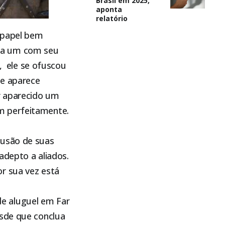
Brasil em 2025,
aponta
relatório
 papel bem
da um com seu
h, ele se ofuscou
le aparece
r aparecido um
m perfeitamente.
lusão de suas
adepto a aliados.
r sua vez está
e aluguel em Far
esde que conclua