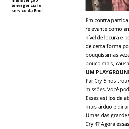
manutenção
emergencial e
serviço da Enel
Em contra partida
relevante como a
nível de locura e 
de certa forma po
pouquíssimas veze
pouco mais, causa
UM PLAYGROUND
Far Cry 5 nos tro
missões. Você pode
Esses estilos de 
mais árduo e dina
Umas das grandes
Cry 4? Agora essa