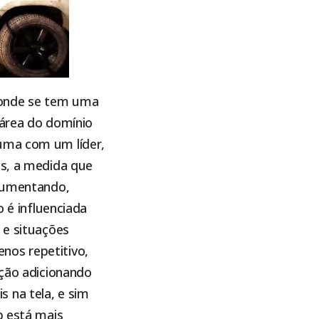
 onde se tem uma
 área do domínio
 uma com um líder,
os, a medida que
 aumentando,
o é influenciada
 e situações
nos repetitivo,
ação adicionando
 na tela, e sim
b está mais