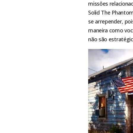
missões relaciona
Solid The Phantom
se arrepender, po
maneira como você 
não são estratégi