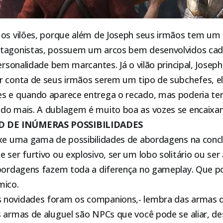
 os vilões, porque além de Joseph seus irmãos tem um
ntagonistas, possuem um arcos bem desenvolvidos ca
personalidade bem marcantes. Já o vilão principal, Josep
r conta de seus irmãos serem um tipo de subchefes, e
s e quando aparece entrega o recado, mas poderia te
do mais. A dublagem é muito boa as vozes se encaixa
 DE INÚMERAS POSSIBILIDADES
uxe uma gama de possibilidades de abordagens na conc
 ser furtivo ou explosivo, ser um lobo solitário ou ser 
abordagens fazem toda a diferença no gameplay. Que po
mico.
 novidades foram os companions,- lembra das armas d
s armas de aluguel são NPCs que você pode se aliar, d