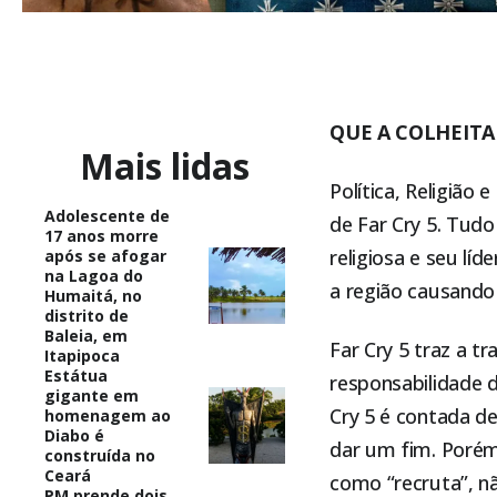
QUE A COLHEIT
Mais lidas
Política, Religião
Adolescente de
de Far Cry 5. Tud
17 anos morre
religiosa e seu lí
após se afogar
na Lagoa do
a região causando 
Humaitá, no
distrito de
Baleia, em
Far Cry 5 traz a t
Itapipoca
Estátua
responsabilidade d
gigante em
Cry 5 é contada de
homenagem ao
Diabo é
dar um fim. Porém
construída no
Ceará
como “recruta”, n
PM prende dois