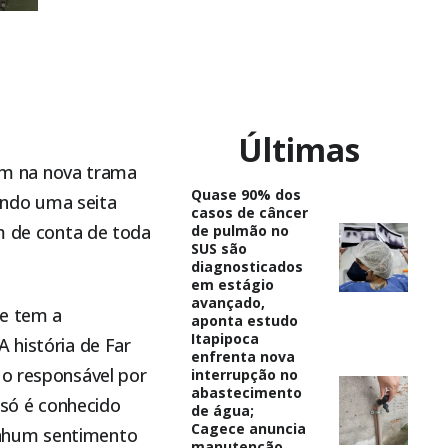
Últimas
ram na nova trama
Quase 90% dos
ando uma seita
casos de câncer
am de conta de toda
de pulmão no
SUS são
diagnosticados
em estágio
avançado,
ue tem a
aponta estudo
Itapipoca
 história de Far
enfrenta nova
 o responsável por
interrupção no
abastecimento
só é conhecido
de água;
Cagece anuncia
enhum sentimento
manutenção