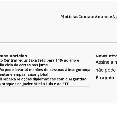
Notícias
Contato
Anuncie
Ap
imas notícias
Newslette
o Central reduz taxa Selic para 14% ao ano e
Assine a 
ia ciclo de cortes nos juros
não pode 
iño pode levar 49 milhões de pessoas à insegurança
entar e ampliar crise global
É rápido. 
il rebaixa relações diplomáticas com a Argentina
 ataques de Javier Milei a Lula e ao STF