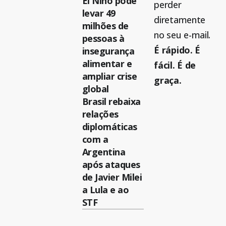
El Niño pode
perder
levar 49
diretamente
milhões de
no seu e-mail.
pessoas à
É rápido. É
insegurança
alimentar e
fácil. É de
ampliar crise
graça.
global
Brasil rebaixa
relações
diplomáticas
com a
Argentina
após ataques
de Javier Milei
a Lula e ao
STF