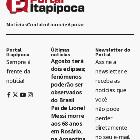
Notícias
Contato
Anuncie
Apoiar
Portal
Últimas
Newsletter do
Itapipoca
notícias
Portal
Agosto terá
Sempre à
Assine a
dois eclipses;
frente da
newsletter e
fenômenos
notícia!
receba as
poderão ser
notícias que
observados
você
do Brasil
Pai de Lionel
não pode
Messi morre
perder
aos 68 anos
diretamente
em Rosário,
no seu e-mail.
na Argentina