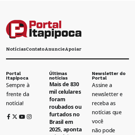
Notícias
Contato
Anuncie
Apoiar
Portal
Últimas
Newsletter do
Itapipoca
notícias
Portal
Mais de 830
Sempre à
Assine a
mil celulares
frente da
newsletter e
foram
notícia!
receba as
roubados ou
notícias que
furtados no
você
Brasil em
2025, aponta
não pode