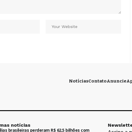
Notícias
Contato
Anuncie
Ap
imas notícias
Newslette
lias brasileiras perderam R$ 62,5 bilhões com