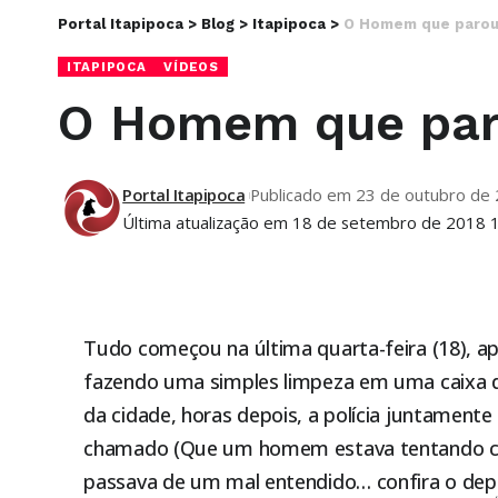
Portal Itapipoca
>
Blog
>
Itapipoca
>
O Homem que parou 
ITAPIPOCA
VÍDEOS
O Homem que paro
Portal Itapipoca
Publicado em 23 de outubro de
Última atualização em 18 de setembro de 2018 
Tudo começou na última quarta-feira (18), 
fazendo uma simples limpeza em uma caixa d’
da cidade, horas depois, a polícia juntamen
chamado (Que um homem estava tentando com
passava de um mal entendido… confira o de