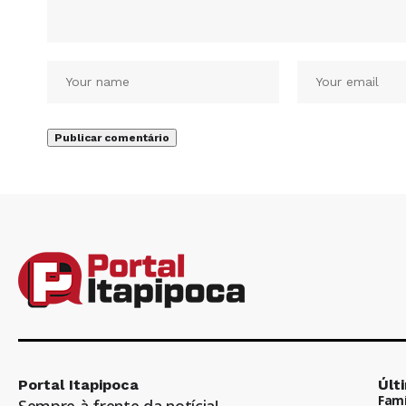
Portal Itapipoca
Últ
Famí