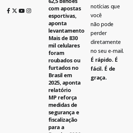
62,5 bilhões
notícias que
com apostas
você
esportivas,
aponta
não pode
levantamento
perder
Mais de 830
diretamente
mil celulares
no seu e-mail.
foram
É rápido. É
roubados ou
furtados no
fácil. É de
Brasil em
graça.
2025, aponta
relatório
MP reforça
medidas de
segurança e
fiscalização
para a