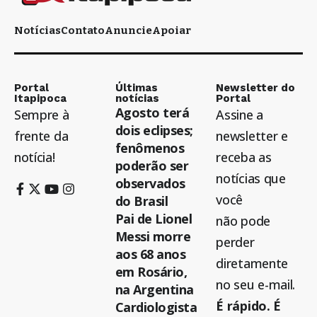
Notícias
Contato
Anuncie
Apoiar
Portal
Últimas
Newsletter do
Itapipoca
notícias
Portal
Agosto terá
Sempre à
Assine a
dois eclipses;
frente da
newsletter e
fenômenos
notícia!
receba as
poderão ser
notícias que
observados
você
do Brasil
Pai de Lionel
não pode
Messi morre
perder
aos 68 anos
diretamente
em Rosário,
no seu e-mail.
na Argentina
É rápido. É
Cardiologista