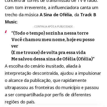
concentrar torres de transmissão de TV e rádio.
Com tom irreverente, a influenciadora canta um
trecho da música
A Sina de Ofélia
, da
Track B
Music
:
- CONTINUA APÓS A PUBLICIDADE -
“(Todo o tempo) sozinha nessa torre
Você chamou meu nome, hoje eu posso
ver
(E me trouxe) de volta pra essa vida
Me salvou dessa sina de Ofélia (Ofélia)”
A escolha do cenário inusitado, aliada à
interpretação descontraída, ajudou a impulsionar
o alcance da publicação, que rapidamente
ultrapassou as fronteiras do município e passou
a ser compartilhada por perfis de diferentes
regiões do país.