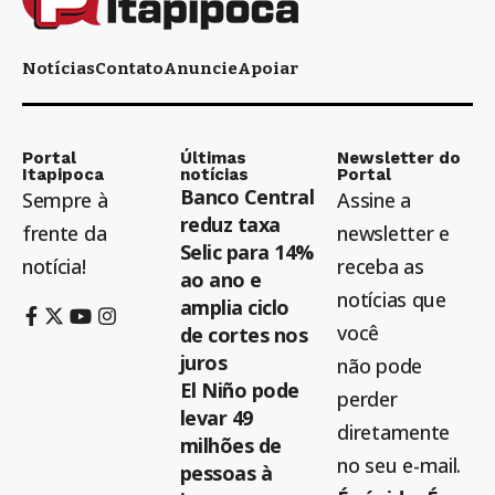
Notícias
Contato
Anuncie
Apoiar
Portal
Últimas
Newsletter do
Itapipoca
notícias
Portal
Banco Central
Sempre à
Assine a
reduz taxa
frente da
newsletter e
Selic para 14%
notícia!
receba as
ao ano e
notícias que
amplia ciclo
você
de cortes nos
juros
não pode
El Niño pode
perder
levar 49
diretamente
milhões de
no seu e-mail.
pessoas à