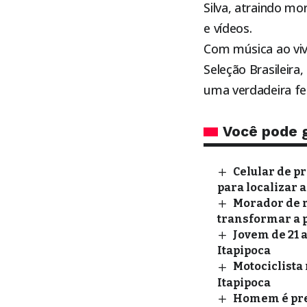
Silva, atraindo m
e vídeos.
Com música ao viv
Seleção Brasileira
uma verdadeira fe
Você pode 
Celular de p
para localizar 
Morador de r
transformar a 
Jovem de 21 
Itapipoca
Motociclista 
Itapipoca
Homem é pres