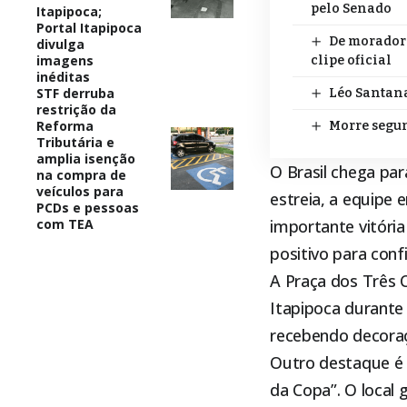
pelo Senado
Itapipoca;
Portal Itapipoca
De morador 
divulga
imagens
clipe oficial
inéditas
STF derruba
Léo Santana
restrição da
Reforma
Morre segun
Tributária e
amplia isenção
O Brasil chega pa
na compra de
veículos para
estreia, a equipe
PCDs e pessoas
com TEA
importante vitória
positivo para conf
A Praça dos Três C
Itapipoca
durante 
recebendo decoraç
Outro destaque é 
da Copa”. O local