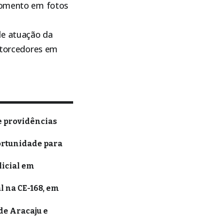
 momento em fotos
de atuação da
e torcedores em
e providências
ortunidade para
licial em
l na CE-168, em
de Aracaju e