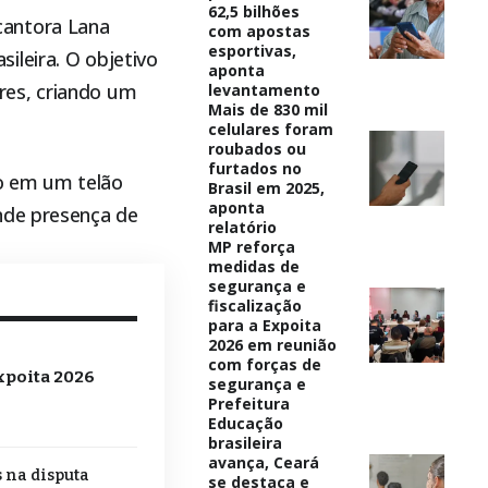
62,5 bilhões
cantora Lana
com apostas
esportivas,
ileira. O objetivo
aponta
res, criando um
levantamento
Mais de 830 mil
celulares foram
roubados ou
furtados no
do em um telão
Brasil em 2025,
aponta
nde presença de
relatório
MP reforça
medidas de
segurança e
fiscalização
para a Expoita
2026 em reunião
com forças de
xpoita 2026
segurança e
Prefeitura
Educação
brasileira
avança, Ceará
s na disputa
se destaca e