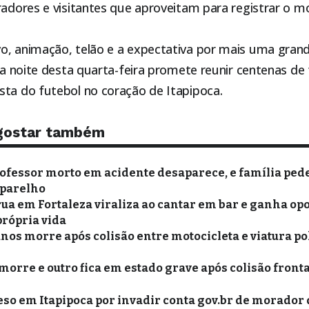
oradores e visitantes que aproveitam para registrar o
o, animação, telão e a expectativa por mais uma gran
, a noite desta quarta-feira promete reunir centenas d
sta do futebol no coração de
Itapipoca
.
gostar também
rofessor morto em acidente desaparece, e família ped
aparelho
ua em Fortaleza viraliza ao cantar em bar e ganha op
própria vida
anos morre após colisão entre motocicleta e viatura po
morre e outro fica em estado grave após colisão fronta
o em Itapipoca por invadir conta gov.br de morador 