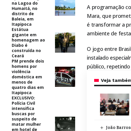
na Lagoa do
A programação con
Humaitá, no
distrito de
Mara, que promete
Baleia, em
é transformar a p
Itapipoca
Estátua
ambiente de festa 
gigante em
homenagem ao
Diabo é
O jogo entre Brasi
construída no
Ceará
instalado especia
PM prende dois
público, repetindo
homens por
violência
doméstica em
Veja també
menos de
quatro dias em
Itapipoca
EXCLUSIVO:
Polícia Civil
intensifica
buscas por
suspeito de
matar mulher
João Barros
em hotel de