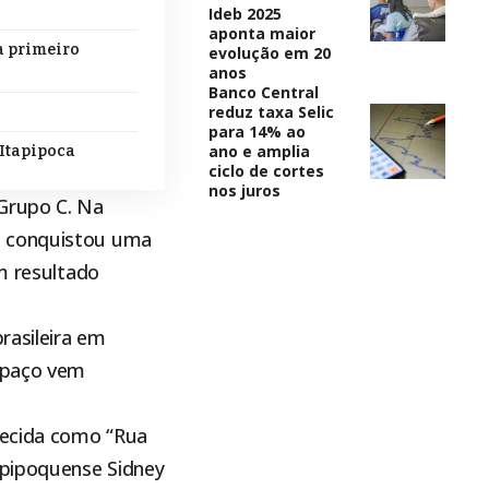
Ideb 2025
aponta maior
a primeiro
evolução em 20
anos
Banco Central
reduz taxa Selic
para 14% ao
ano e amplia
 Itapipoca
ciclo de cortes
nos juros
 Grupo C. Na
, conquistou uma
um resultado
rasileira em
espaço vem
nhecida como “Rua
apipoquense Sidney