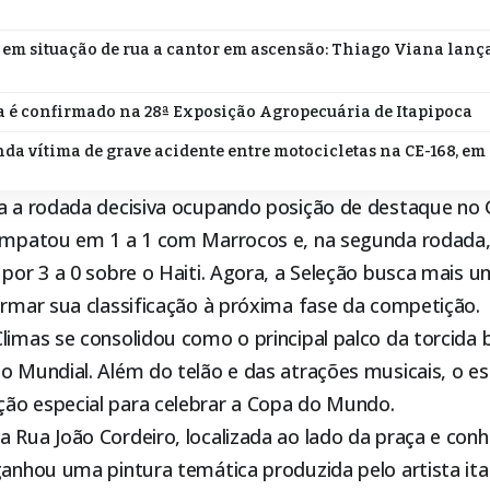
em situação de rua a cantor em ascensão: Thiago Viana lanç
 é confirmado na 28ª Exposição Agropecuária de Itapipoca
da vítima de grave acidente entre motocicletas na CE-168, em
ra a rodada decisiva ocupando posição de destaque no
 empatou em 1 a 1 com Marrocos e, na segunda rodada
 por 3 a 0 sobre o Haiti. Agora, a Seleção busca mais 
irmar sua classificação à próxima fase da competição.
limas se consolidou como o principal palco da torcida b
o Mundial. Além do telão e das atrações musicais, o 
ão especial para celebrar a Copa do Mundo.
a Rua João Cordeiro, localizada ao lado da praça e co
 ganhou uma pintura temática produzida pelo artista it