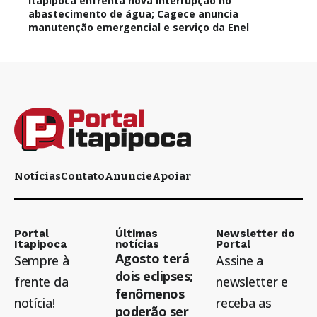
Itapipoca enfrenta nova interrupção no
abastecimento de água; Cagece anuncia
manutenção emergencial e serviço da Enel
Notícias
Contato
Anuncie
Apoiar
Portal
Últimas
Newsletter do
Itapipoca
notícias
Portal
Agosto terá
Sempre à
Assine a
dois eclipses;
frente da
newsletter e
fenômenos
notícia!
receba as
poderão ser