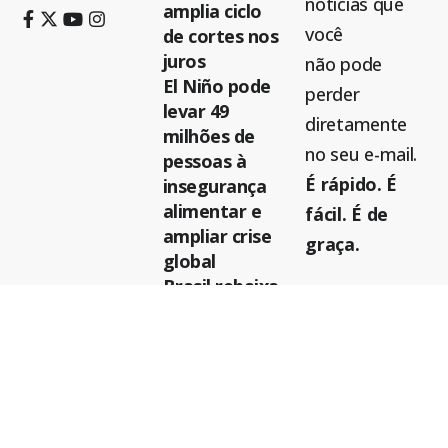
notícias que
amplia ciclo
você
de cortes nos
juros
não pode
El Niño pode
perder
levar 49
diretamente
milhões de
no seu e-mail.
pessoas à
É rápido. É
insegurança
alimentar e
fácil. É de
ampliar crise
graça.
global
Brasil rebaixa
relações
diplomáticas
com a
Argentina
após ataques
de Javier Milei