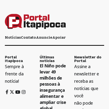
Notícias
Contato
Anuncie
Apoiar
Portal
Últimas
Newsletter do
Itapipoca
notícias
Portal
El Niño pode
Sempre à
Assine a
levar 49
frente da
newsletter e
milhões de
notícia!
receba as
pessoas à
notícias que
insegurança
você
alimentar e
ampliar crise
não pode
global