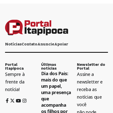
Notícias
Contato
Anuncie
Apoiar
Portal
Últimas
Newsletter do
Itapipoca
notícias
Portal
Dia dos Pais:
Sempre à
Assine a
mais do que
frente da
newsletter e
um papel,
notícia!
receba as
uma presença
notícias que
que
você
acompanha
os filhos por
não pode