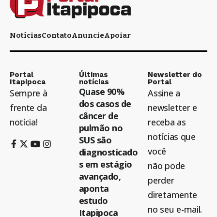
Notícias
Contato
Anuncie
Apoiar
Portal
Últimas
Newsletter do
Itapipoca
notícias
Portal
Quase 90%
Sempre à
Assine a
dos casos de
frente da
newsletter e
câncer de
notícia!
receba as
pulmão no
notícias que
SUS são
você
diagnosticado
s em estágio
não pode
avançado,
perder
aponta
diretamente
estudo
no seu e-mail.
Itapipoca