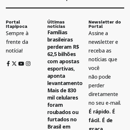
Portal
Últimas
Newsletter do
Itapipoca
notícias
Portal
Famílias
Sempre à
Assine a
brasileiras
frente da
newsletter e
perderam R$
notícia!
receba as
62,5 bilhões
notícias que
com apostas
você
esportivas,
aponta
não pode
levantamento
perder
Mais de 830
diretamente
mil celulares
no seu e-mail.
foram
É rápido. É
roubados ou
furtados no
fácil. É de
Brasil em
graça.