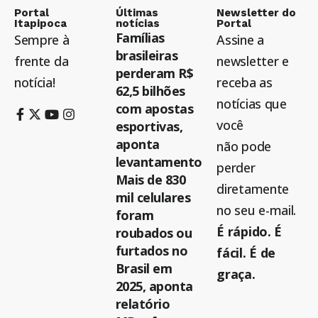
Portal
Últimas
Newsletter do
Itapipoca
notícias
Portal
Famílias
Sempre à
Assine a
brasileiras
frente da
newsletter e
perderam R$
notícia!
receba as
62,5 bilhões
notícias que
com apostas
você
esportivas,
aponta
não pode
levantamento
perder
Mais de 830
diretamente
mil celulares
no seu e-mail.
foram
É rápido. É
roubados ou
furtados no
fácil. É de
Brasil em
graça.
2025, aponta
relatório