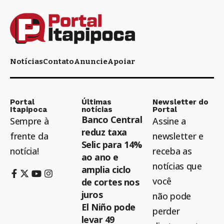
Notícias
Contato
Anuncie
Apoiar
Portal
Últimas
Newsletter do
Itapipoca
notícias
Portal
Banco Central
Sempre à
Assine a
reduz taxa
frente da
newsletter e
Selic para 14%
notícia!
receba as
ao ano e
notícias que
amplia ciclo
você
de cortes nos
juros
não pode
El Niño pode
perder
levar 49