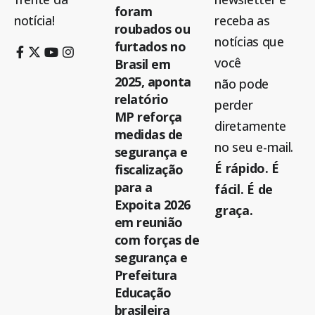
foram
notícia!
receba as
roubados ou
notícias que
furtados no
você
Brasil em
2025, aponta
não pode
relatório
perder
MP reforça
diretamente
medidas de
no seu e-mail.
segurança e
É rápido. É
fiscalização
para a
fácil. É de
Expoita 2026
graça.
em reunião
com forças de
segurança e
Prefeitura
Educação
brasileira