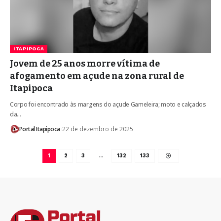
ITAPIPOCA
Jovem de 25 anos morre vítima de
afogamento em açude na zona rural de
Itapipoca
Corpo foi encontrado às margens do açude Gameleira; moto e calçados
da…
Portal Itapipoca
22 de dezembro de 2025
1
2
3
…
132
133