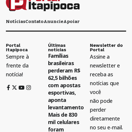
Notícias
Contato
Anuncie
Apoiar
Portal
Últimas
Newsletter do
Itapipoca
notícias
Portal
Famílias
Sempre à
Assine a
brasileiras
frente da
newsletter e
perderam R$
notícia!
receba as
62,5 bilhões
notícias que
com apostas
você
esportivas,
aponta
não pode
levantamento
perder
Mais de 830
diretamente
mil celulares
no seu e-mail.
foram