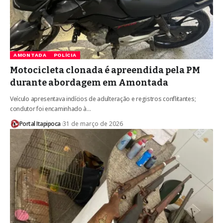
AMONTADA
POLÍCIA
Motocicleta clonada é apreendida pela PM
durante abordagem em Amontada
Veículo apresentava indícios de adulteração e registros conflitantes;
condutor foi encaminhado à…
Portal Itapipoca
31 de março de 2026