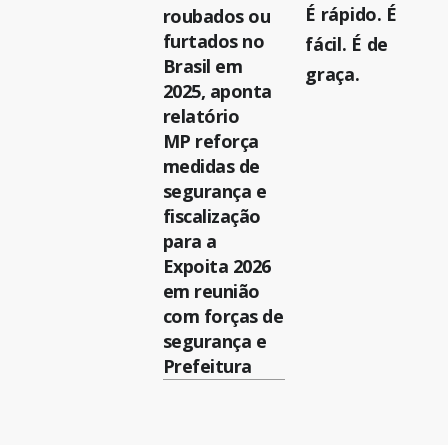
É rápido. É
roubados ou
furtados no
fácil. É de
Brasil em
graça.
2025, aponta
relatório
MP reforça
medidas de
segurança e
fiscalização
para a
Expoita 2026
em reunião
com forças de
segurança e
Prefeitura