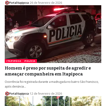
Portal Itapipoca
26 de fevereiro de 2026
ITAPIPOCA
POLÍCIA
Homem é preso por suspeita de agredir e
ameaçar companheira em Itapipoca
Ocorrência foi registrada durante a madrugada no bairro São Francisco,
após denúncia…
Portal Itapipoca
12 de fevereiro de 2026