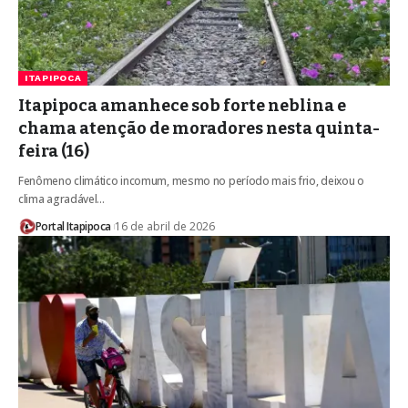
ITAPIPOCA
Itapipoca amanhece sob forte neblina e
chama atenção de moradores nesta quinta-
feira (16)
Fenômeno climático incomum, mesmo no período mais frio, deixou o
clima agradável…
Portal Itapipoca
16 de abril de 2026